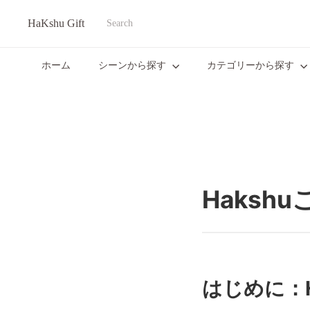
Translation
HaKshu Gift
missing:
Search
ja.actions.skip_to_content
ホーム
シーンから探す
カテゴリーから探す
Haks
はじめに：H