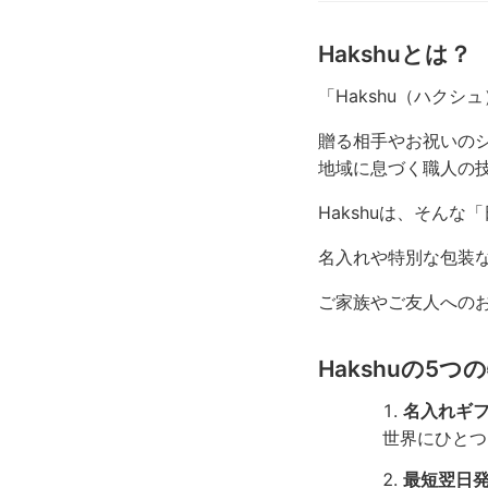
Hakshuとは？
「Hakshu（ハク
贈る相手やお祝いの
地域に息づく職人の
Hakshuは、そん
名入れや特別な包装
ご家族やご友人へのお
Hakshuの5つ
名入れギ
世界にひとつ
最短翌日