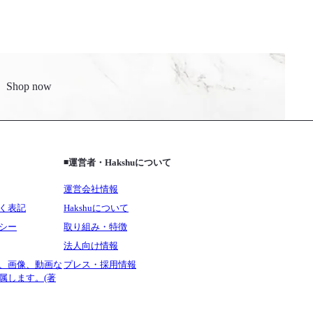
Shop now
◾️運営者・Hakshuについて
運営会社情報
く表記
Hakshuについて
シー
取り組み・特徴
法人向け情報
、画像、動画な
プレス・採用情報
属します。(著