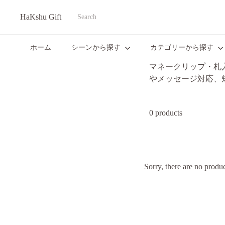
Translation
HaKshu Gift
missing:
Search
ja.actions.skip_to_content
ホーム
シーンから探す
カテゴリーから探す
マネークリップ・札
やメッセージ対応、
0 products
Sorry, there are no product