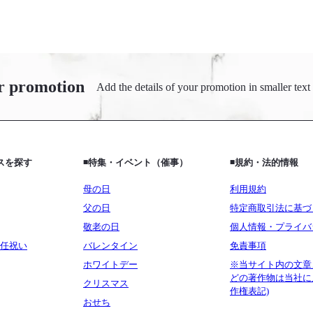
r promotion
Add the details of your promotion in smaller text
ビスを探す
◾️特集・イベント（催事）
◾️規約・法的情報
母の日
利用規約
父の日
特定商取引法に基づ
敬老の日
個人情報・プライバ
任祝い
バレンタイン
免責事項
ホワイトデー
※当サイト内の文章
どの著作物は当社に
クリスマス
作権表記)
おせち