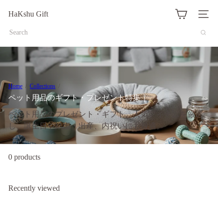
Translation
HaKshu Gift
missing:
Site na
ja.actions.skip_to_content
Search
Home
Collections
ペット用品のギフト・プレゼント特集｜
ペット用品のプレゼント・ギフト。人気アイテムを厳選
し、誕生日や結婚・出産、内祝いにも最適。
0 products
Recently viewed