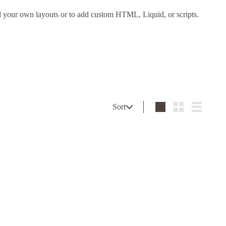
ld your own layouts or to add custom HTML, Liquid, or scripts.
Sort
Sort
Large
Small
List