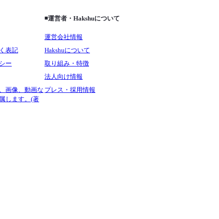
◾️運営者・Hakshuについて
運営会社情報
く表記
Hakshuについて
シー
取り組み・特徴
法人向け情報
、画像、動画な
プレス・採用情報
属します。(著