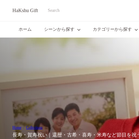
Translation
HaKshu Gift
missing:
Search
ja.actions.skip_to_content
ホーム
シーンから探す
カテゴリーから探す
Home
Collections
長寿・賀寿祝い｜還暦・古希・喜寿・米寿など節目を祝