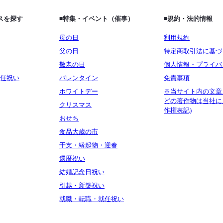
ビスを探す
◾️特集・イベント（催事）
◾️規約・法的情報
母の日
利用規約
父の日
特定商取引法に基づ
敬老の日
個人情報・プライバ
任祝い
バレンタイン
免責事項
ホワイトデー
※当サイト内の文章
どの著作物は当社に
クリスマス
作権表記)
おせち
食品大歳の市
干支・縁起物・迎春
還暦祝い
結婚記念日祝い
引越・新築祝い
就職・転職・就任祝い