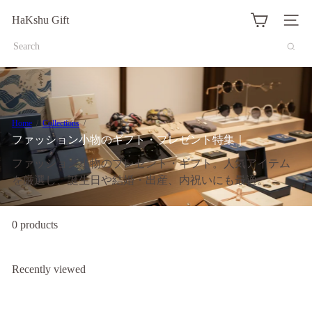
Translation
HaKshu Gift
missing:
Site na
ja.actions.skip_to_content
Search
Home
Collections
ファッション小物のギフト・プレゼント特集｜
ファッション小物のプレゼント・ギフト。人気アイテム
を厳選し、誕生日や結婚・出産、内祝いにも最適。
0 products
Recently viewed