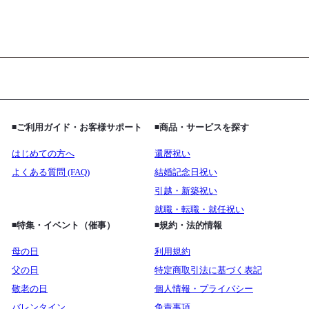
◾️ご利用ガイド・お客様サポート
◾️商品・サービスを探す
はじめての方へ
還暦祝い
よくある質問 (FAQ)
結婚記念日祝い
引越・新築祝い
就職・転職・就任祝い
◾️特集・イベント（催事）
◾️規約・法的情報
母の日
利用規約
父の日
特定商取引法に基づく表記
敬老の日
個人情報・プライバシー
バレンタイン
免責事項