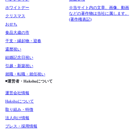
ホワイトデー
※当サイト内の文章、画像、動画
などの著作物は当社に属します。
クリスマス
(著作権表記)
おせち
食品大歳の市
干支・縁起物・迎春
還暦祝い
結婚記念日祝い
引越・新築祝い
就職・転職・就任祝い
◾️運営者・Hakshuについて
運営会社情報
Hakshuについて
取り組み・特徴
法人向け情報
プレス・採用情報