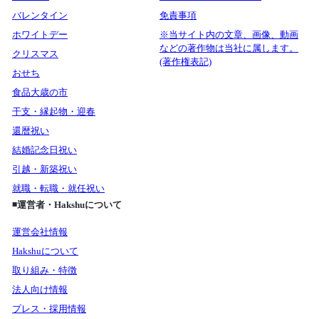
バレンタイン
免責事項
ホワイトデー
※当サイト内の文章、画像、動画
などの著作物は当社に属します。
クリスマス
(著作権表記)
おせち
食品大歳の市
干支・縁起物・迎春
還暦祝い
結婚記念日祝い
引越・新築祝い
就職・転職・就任祝い
◾️運営者・Hakshuについて
運営会社情報
Hakshuについて
取り組み・特徴
法人向け情報
プレス・採用情報