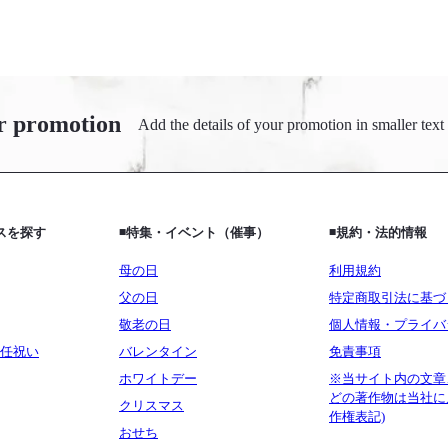
r promotion
Add the details of your promotion in smaller text
ビスを探す
◾️特集・イベント（催事）
◾️規約・法的情報
母の日
利用規約
父の日
特定商取引法に基づ
敬老の日
個人情報・プライバ
任祝い
バレンタイン
免責事項
ホワイトデー
※当サイト内の文章
どの著作物は当社に
クリスマス
作権表記)
おせち