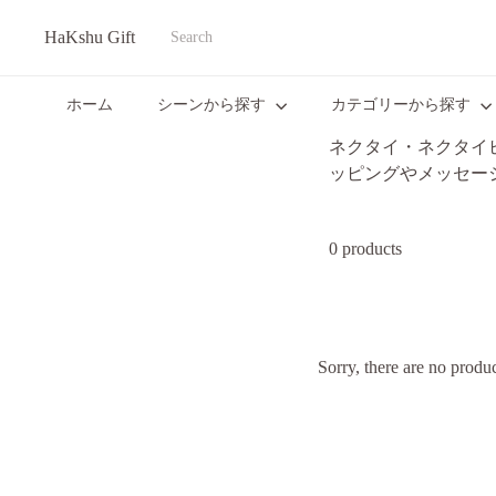
Translation
HaKshu Gift
missing:
Search
ja.actions.skip_to_content
ホーム
シーンから探す
カテゴリーから探す
ネクタイ・ネクタイ
ッピングやメッセー
0 products
Sorry, there are no product