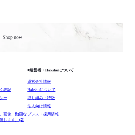
Shop now
◾️運営者・Hakshuについて
運営会社情報
く表記
Hakshuについて
シー
取り組み・特徴
法人向け情報
、画像、動画な
プレス・採用情報
属します。(著