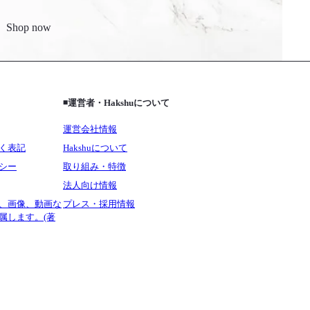
Shop now
◾️運営者・Hakshuについて
運営会社情報
く表記
Hakshuについて
シー
取り組み・特徴
法人向け情報
、画像、動画な
プレス・採用情報
属します。(著