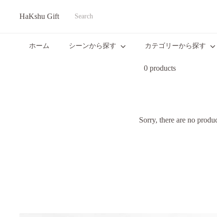
Translation
HaKshu Gift
missing:
Search
ja.actions.skip_to_content
ホーム
シーンから探す
カテゴリーから探す
0 products
Sorry, there are no product