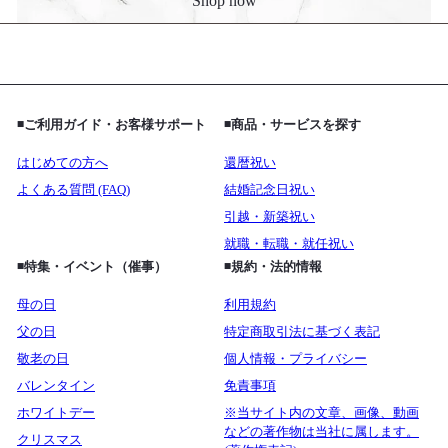
Shop now
◾️ご利用ガイド・お客様サポート
◾️商品・サービスを探す
はじめての方へ
還暦祝い
よくある質問 (FAQ)
結婚記念日祝い
引越・新築祝い
就職・転職・就任祝い
◾️特集・イベント（催事）
◾️規約・法的情報
母の日
利用規約
父の日
特定商取引法に基づく表記
敬老の日
個人情報・プライバシー
バレンタイン
免責事項
ホワイトデー
※当サイト内の文章、画像、動画
などの著作物は当社に属します。
クリスマス