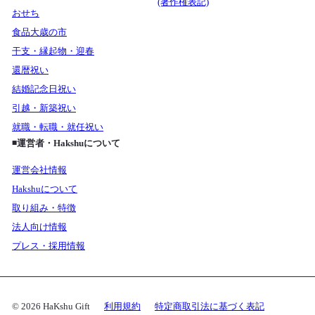
(著作権表記)
おせち
食品大歳の市
干支・縁起物・迎春
還暦祝い
結婚記念日祝い
引越・新築祝い
就職・転職・就任祝い
◾️運営者・Hakshuについて
運営会社情報
Hakshuについて
取り組み・特徴
法人向け情報
プレス・採用情報
© 2026 HaKshu Gift
利用規約
特定商取引法に基づく表記