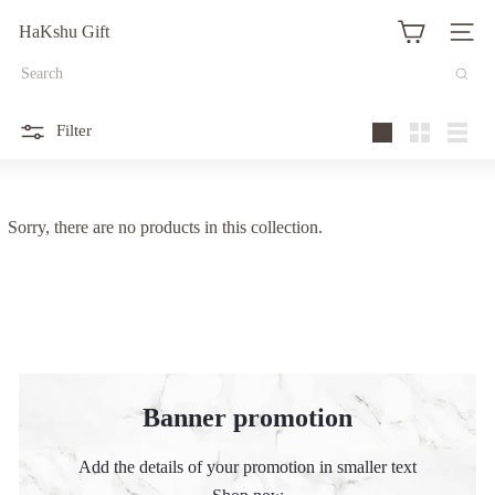
Translation
HaKshu Gift
missing:
Site na
ja.actions.skip_to_content
Search
Filter
Large
Small
List
Sorry, there are no products in this collection.
Banner promotion
Add the details of your promotion in smaller text