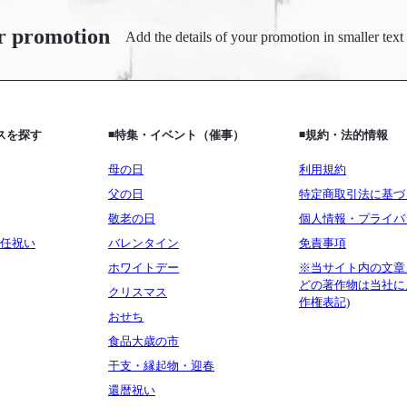
r promotion
Add the details of your promotion in smaller text
ビスを探す
◾️特集・イベント（催事）
◾️規約・法的情報
母の日
利用規約
父の日
特定商取引法に基づ
敬老の日
個人情報・プライバ
任祝い
バレンタイン
免責事項
ホワイトデー
※当サイト内の文章
どの著作物は当社に
クリスマス
作権表記)
おせち
食品大歳の市
干支・縁起物・迎春
還暦祝い