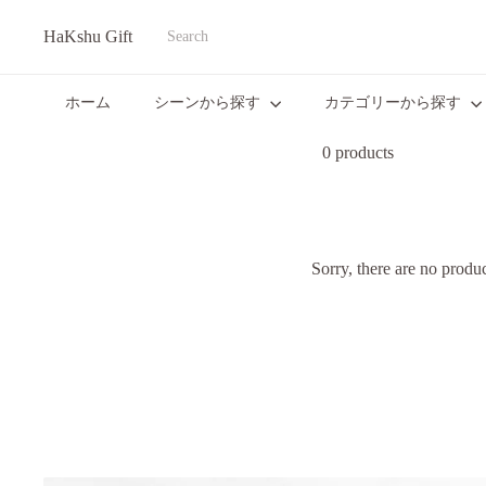
Translation
HaKshu Gift
missing:
Search
ja.actions.skip_to_content
ホーム
シーンから探す
カテゴリーから探す
0 products
Sorry, there are no product