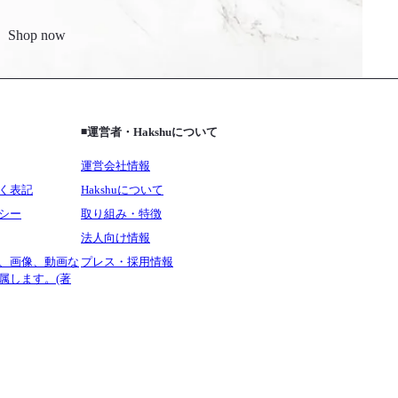
Shop now
◾️運営者・Hakshuについて
運営会社情報
く表記
Hakshuについて
シー
取り組み・特徴
法人向け情報
、画像、動画な
プレス・採用情報
属します。(著