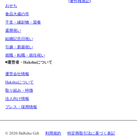
(著作権表記)
おせち
食品大歳の市
干支・縁起物・迎春
還暦祝い
結婚記念日祝い
引越・新築祝い
就職・転職・就任祝い
◾️運営者・Hakshuについて
運営会社情報
Hakshuについて
取り組み・特徴
法人向け情報
プレス・採用情報
© 2026 HaKshu Gift
利用規約
特定商取引法に基づく表記