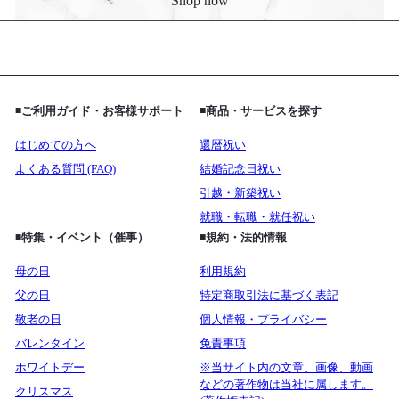
Shop now
◾️ご利用ガイド・お客様サポート
◾️商品・サービスを探す
はじめての方へ
還暦祝い
よくある質問 (FAQ)
結婚記念日祝い
引越・新築祝い
就職・転職・就任祝い
◾️特集・イベント（催事）
◾️規約・法的情報
母の日
利用規約
父の日
特定商取引法に基づく表記
敬老の日
個人情報・プライバシー
バレンタイン
免責事項
ホワイトデー
※当サイト内の文章、画像、動画
などの著作物は当社に属します。
クリスマス