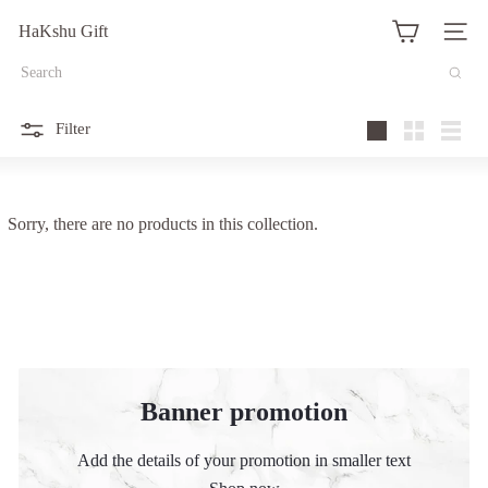
Translation
HaKshu Gift
missing:
Site na
ja.actions.skip_to_content
Search
Filter
Large
Small
List
Sorry, there are no products in this collection.
Banner promotion
Add the details of your promotion in smaller text